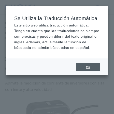
Ir
al
contenido
Se Utiliza la Traducción Automática
principal
Hogar
​ ​
Productos
​ ​
Este sitio web utiliza traducción automática.
Sondas/sensores de corriente, sondas de voltaje, sensores CAN
​ ​
Tenga en cuenta que las traducciones no siempre
Paso a través de alta precisión
​ ​
son precisas y pueden diferir del texto original en
SENSOR DE CORRIENTE CA/CC CT6875A
inglés. Además, actualmente la función de
búsqueda no admite búsquedas en español.
SENSOR DE CORRIENTE
CA/CC CT6875A
OK
Admite la medición de corriente de inversores con alta
corriente y alta velocidad