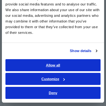
temperatura de funcionamiento de -40 a 85 °C
provide social media features and to analyse our traffic.
East Asia
We also share information about your use of our site with
our social media, advertising and analytics partners who
日本語 / コーポレート・IR
Buenas características de frecuencia en banda
may combine it with other information that you’ve
日本語 / 製品・サービス
ancha de CC a 2 MHz (amplitud) y CC a 1 MHz
provided to them or that they’ve collected from your use
简体中文
of their services.
(fase)
한국어
繁體中文
Show details
Ideal para campos avanzados como
Southeast Asia, Oceania
fotovoltaica y pilas de combustible para
evaluar la carga/descarga de baterías y lado
English
Allow all
ภาษาไทย / ประเทศไทย
secundario de inversores
Tiếng Việt / Việt Nam
Customize
Bahasa Indonesia
Conéctese con osciloscopios o HiCorders de
Deny
India
memoria Hioki (usando Unidad SENSOR) para
monitorear formas de onda