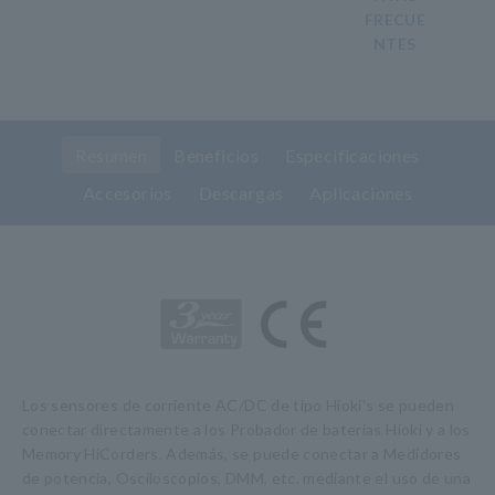
FRECUE
NTES
Resumen
Beneficios
Especificaciones
Accesorios
Descargas
Aplicaciones
Los sensores de corriente AC/DC de tipo Hioki's se pueden
conectar directamente a los Probador de baterías Hioki y a los
Memory HiCorders. Además, se puede conectar a Medidores
de potencia, Osciloscopios, DMM, etc. mediante el uso de una