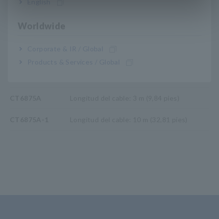
English
Worldwide
Nº de modelo (código de
Corporate & IR / Global
pedido)
Products & Services / Global
CT6875A
Longitud del cable: 3 m (9,84 pies)
CT6875A-1
Longitud del cable: 10 m (32,81 pies)