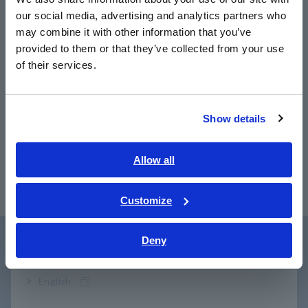
our social media, advertising and analytics partners who
日本語 / コーポレート・IR
Nº de modelo (código de
may combine it with other information that you’ve
日本語 / 製品・サービス
provided to them or that they’ve collected from your use
简体中文
pedido)
of their services.
한국어
繁體中文
3282
Interrumpido
Show details
Southeast Asia, Oceania
English
Allow all
ภาษาไทย / ประเทศไทย
Tiếng Việt / Việt Nam
Customize
Bahasa Indonesia
Deny
India
Asistencia al usuario
English