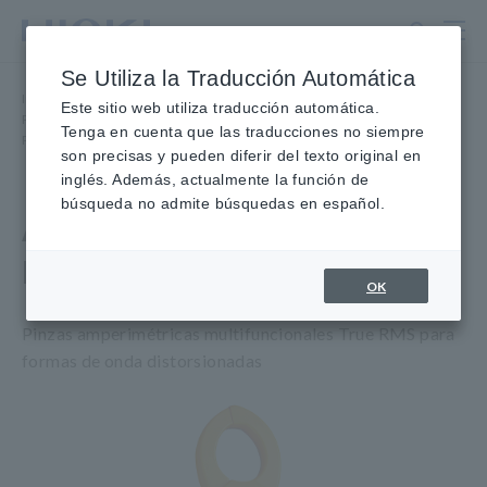
Ir
al
contenido
Se Utiliza la Traducción Automática
principal
Inicio
​ ​
Productos
​ ​
Este sitio web utiliza traducción automática.
Pinzas amperimétricas, Ganchos amperimétricos
​ ​
Tenga en cuenta que las traducciones no siempre
Pinzas amperimétricas CA
​ ​
Pinza DIGITAL Probador 3282
son precisas y pueden diferir del texto original en
inglés. Además, actualmente la función de
búsqueda no admite búsquedas en español.
ABRAZADERA DIGITAL
Pinza Probador 3282
OK
Pinzas amperimétricas multifuncionales True RMS para
formas de onda distorsionadas