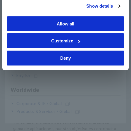
sus iniciativas ambientales y prácticas sociales en la cadena
Show details
de suministro. Hasta la fecha, hemos realizado evaluaciones
Southeast Asia, Oceania
de más de 75 000 empresas en 200 industrias en 160 países
de todo el mundo.
English
Allow all
Esta evaluación cubre cuatro temas: medio ambiente, trabajo,
ภาษาไทย / ประเทศไทย
derechos humanos, ética y abastecimiento sostenible.
Tiếng Việt / Việt Nam
Customize
Bahasa Indonesia
Sitio web de EcoVadis
Deny
India
Acerca HIOKI
English
Fundada en 1935, HIOKI E.E. CORPORATION (TSE:
Worldwide
6866) ha crecido hasta convertirse en un líder mundial
en la prestación constante de instrumentos de
prueba y medición a través de un diseño avanzado,
Corporate & IR / Global
fabricación, ventas y servicios. Al ofrecer más de 200
Products & Services / Global
productos principales caracterizados por la seguridad
y la calidad, al tiempo que satisfacemos una amplia
gama de aplicaciones, nuestro objetivo es contribuir a