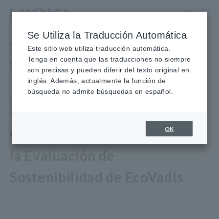
Ir
al
contenido
Se Utiliza la Traducción Automática
principal
Inicio
​ ​
Noticias
de prensa
Este sitio web utiliza traducción automática.
Obtuvo medallas de plata en la evaluación de sostenibilidad de
Tenga en cuenta que las traducciones no siempre
EcoVadis
son precisas y pueden diferir del texto original en
inglés. Además, actualmente la función de
búsqueda no admite búsquedas en español.
Noticias
24 de noviembre de 2021
HIOKI E.E. CORPORATION
OK
Obtuvo Medallas de Plata en
la Evaluación de
Sostenibilidad de EcoVadis