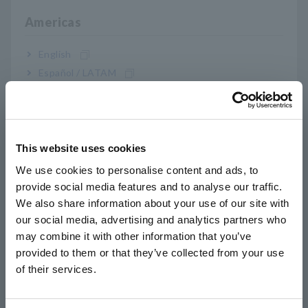
sostenibilidad de EcoVadis (EcoVadis / Sede: Francia).
Actualmente, con base en nuestra política de gestión a largo
Americas
plazo, "Visión 2030", estamos contribuyendo a través del
negocio de medición eléctrica, reduciendo el impacto en el
English
medio ambiente y acelerando los esfuerzos para lograr una
Español / LATAM
sociedad sostenible junto con clientes de todo el mundo.
Português / Brasil
Como resultado, las empresas que lograron el 25% superior
de todos los objetivos de evaluación recibieron una
Europe
calificación de "plata". Sobre la base de esta evaluación,
promoveremos aún más nuestros esfuerzos y contribuiremos
This website uses cookies
a la realización de una sociedad sostenible.
English
We use cookies to personalise content and ads, to
provide social media features and to analyse our traffic.
East Asia
We also share information about your use of our site with
Acerca de la evaluación de
our social media, advertising and analytics partners who
日本語 / コーポレート・IR
sostenibilidad de EcoVadis
may combine it with other information that you’ve
日本語 / 製品・サービス
provided to them or that they’ve collected from your use
简体中文
EcoVadis es una organización internacional y confiable de
of their services.
한국어
evaluación de la sostenibilidad que analiza y evalúa de manera
única los esfuerzos de las empresas proveedoras para mejorar
繁體中文