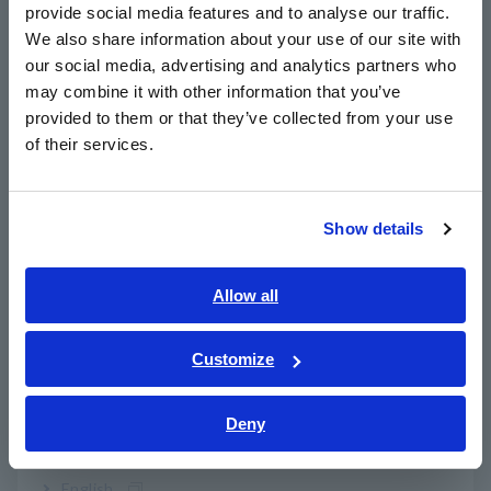
provide social media features and to analyse our traffic.
East Asia
Para medir la resistencia entre el chasis metálico y la tierra,
We also share information about your use of our site with
utilice un medidor de resistencia portátil y preciso. Dado que
our social media, advertising and analytics partners who
el RM3548-50 utiliza el método de medición de 4 terminales,
日本語 / コーポレート・IR
may combine it with other information that you’ve
puede medir valores de resistencia minúsculos con un alto
日本語 / 製品・サービス
grado de precisión sin verse afectado por la resistencia de los
provided to them or that they’ve collected from your use
简体中文
cables de medición o la resistencia de contacto. Un equipo
of their services.
한국어
más grande implica cables de medición más largos y una mayor
susceptibilidad a los efectos del ruido externo, por lo que
繁體中文
debe tener cuidado. La portabilidad del RM3548-50 también
Show details
ayuda a minimizar la distancia entre el equipo y el instrumento
Southeast Asia, Oceania
de medición.
English
Allow all
Nota:
Los cables más largos son más susceptibles a los
ภาษาไทย / ประเทศไทย
efectos del ruido externo, lo que se puede minimizar
Tiếng Việt / Việt Nam
aumentando los tiempos de medición y utilizando la
Customize
Bahasa Indonesia
función de promedio del RM3548-50.
Deny
India
Lista de productos
English