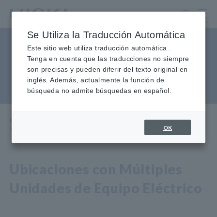
Ir
al
contenido
Se Utiliza la Traducción Automática
principal
Verifique que los equipos
Este sitio web utiliza traducción automática.
Tenga en cuenta que las traducciones no siempre
grandes tengan el mismo
son precisas y pueden diferir del texto original en
inglés. Además, actualmente la función de
potencial eléctrico
búsqueda no admite búsquedas en español.
Inicio
​ ​
Centro de Conocimiento
​ ​
Aplicaciones
​ ​
OK
Verificar que Equipos Grandes Tengan el Mismo Potencial Eléctrico
Ubicaciones con Múltiples
Unidades de Equipo Eléctrico