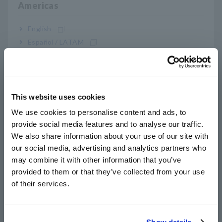
para agregar y generar formas de onda de múltiples sensores
Americas
de corriente. De esta manera, el PW3390 puede aceptar una
entrada de corriente de hasta 8000 A en una línea de circuito
English
de cables múltiples de 4 hilos, lo que le permite medir la
Español / LATAM
eficiencia de conversión de energía con un alto nivel de
Português / Brasil
precisión cuando hay grandes corrientes involucradas,
resolviendo el problema descrito anteriormente. .
Europe
This website uses cookies
English
We use cookies to personalise content and ads, to
provide social media features and to analyse our traffic.
East Asia
We also share information about your use of our site with
our social media, advertising and analytics partners who
日本語 / コーポレート・IR
may combine it with other information that you’ve
日本語 / 製品・サービス
provided to them or that they’ve collected from your use
简体中文
of their services.
한국어
繁體中文