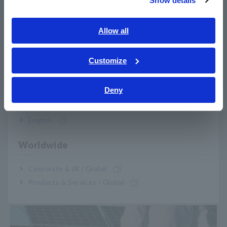
Show details
Southeast Asia, Oceania
Ofrece una precisión de alto nivel de I+D
English
Allow all
en un paquete pequeño, ligero y portátil
ภาษาไทย / ประเทศไทย
A pesar de ser lo suficientemente pequeño y liviano como
Tiếng Việt / Việt Nam
Customize
para llevarlo con una mano, el PW3390 proporciona una alta
Bahasa Indonesia
precisión de medición a la par de los analizadores de potencia
utilizados para evaluar el rendimiento en la etapa de I+D. La
Deny
India
capacidad de usar el mismo instrumento en I+D y, debido a su
pequeño tamaño y bajo precio, en los sitios de fabricación
English
significa que no habrá disparidad en las mediciones realizadas
en I+D y fabricación. Además, las líneas de producción se
pueden configurar más rápidamente ya que el mismo
Worldwide
instrumento utilizado en I+D se puede integrar en esas líneas.
El PW3390 también se puede usar en el campo, por lo que se
Corporate & IR / Global
pueden obtener los mismos resultados durante las
Products & Services / Global
inspecciones de mantenimiento.