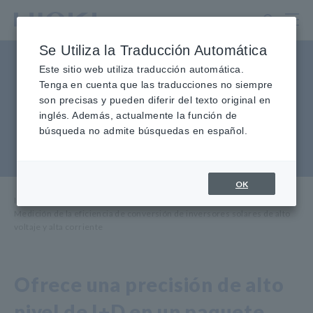
Ir
al
contenido
Se Utiliza la Traducción Automática
principal
Medición de la eficiencia de
Este sitio web utiliza traducción automática.
Tenga en cuenta que las traducciones no siempre
conversión de inversores
son precisas y pueden diferir del texto original en
solares de alta tensión y alta
inglés. Además, actualmente la función de
búsqueda no admite búsquedas en español.
corriente
OK
Inicio
​ ​
Industrias y soluciones
​ ​
Pruebas y análisis
​ ​
Medición de la eficiencia de conversión de inversores solares de alto
voltaje y alta corriente
Ofrece una precisión de alto
nivel de I+D en un paquete