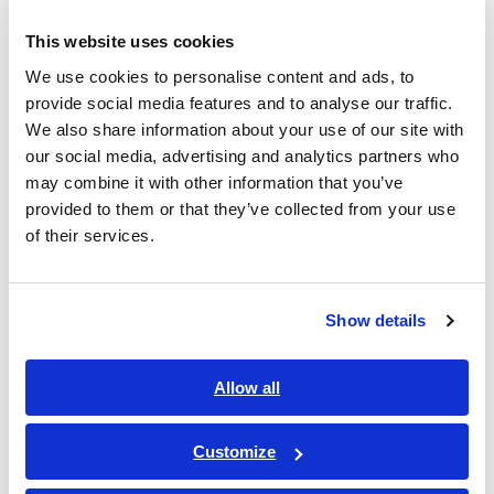
SM7860-51
SM7810専用, AC 100 V
お見積り
This website uses cookies
SM7860-52
SM7810専用, AC 100 V
お見積り
We use cookies to personalise content and ads, to
provide social media features and to analyse our traffic.
SM7860-53
SM7810専用, AC 100 V
お見積り
We also share information about your use of our site with
SM7860-54
SM7810専用、AC 100V
お見積り
our social media, advertising and analytics partners who
may combine it with other information that you’ve
SM7860-55
SM7810専用, AC 100 V
お見積り
provided to them or that they’ve collected from your use
of their services.
SM7860-56
SM7810専用、AC 100V
お見積り
SM7860-57
SM7810専用, AC 100 V
お見積り
Show details
SM7860-58
SM7810専用, AC 100 V
お見積り
Allow all
SM7860-61
SM7810専用、AC 220V
お見積り
SM7860-62
SM7810専用、AC 220V
お見積り
Customize
SM7860-63
SM7810専用、AC 220V
お見積り