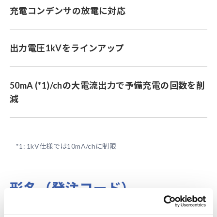
充電コンデンサの放電に対応
出力電圧1kVをラインアップ
50mA (*1)/chの大電流出力で予備充電の回数を削
減
*1:
1kV仕様では10mA/chに制限
形名（発注コード）