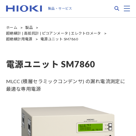
Skip
Search
M
製品・サービス
to
main
content
ホーム
製品
超絶縁計 | 高抵抗計 | ピコアンメータ | エレクトロメータ
超絶縁計用電源
電源ユニット SM7860
電源ユニット SM7860
MLCC (積層セラミックコンデンサ) の漏れ電流測定に
最適な専用電源