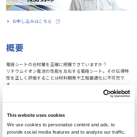
お申し込みはこちら
概要
電極シートの合材層を正確に把握できていますか？
リチウムイオン電池の性能を左右する電極シート。その伝導特
性を正しく評価することは材料開発や工程最適化に不可欠で
す。
本セミナーでは、従来測定の課題を整理し、電極抵抗を測定す
る専用器RM2610による抵抗分布の可視化がもたらす新たな評
価方法についてご紹介します。最新の技術情報に興味がある方
だけでなく、設計と試作、試作と量産の違いに戸惑った経験が
This website uses cookies
ある方はぜひともご視聴ください。
We use cookies to personalise content and ads, to
また、セミナー内では技術者によるQ&Aも開催しますので、現
在電極抵抗測定に携わっている方は普段の疑問点を直接ぶつけ
provide social media features and to analyse our traffic.