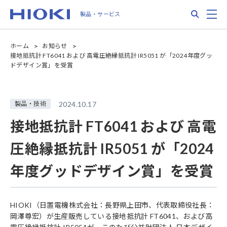
Skip
Search
M
製品・サービス
to
main
content
ホーム
お知らせ
接地抵抗計 FT6041 および 高電圧絶縁抵抗計 IR5051 が「2024年度グッ
ドデザイン賞」を受賞
製品・技術
2024.10.17
接地抵抗計 FT6041 および 高電
圧絶縁抵抗計 IR5051 が「2024
年度グッドデザイン賞」を受賞
HIOKI（日置電機株式会社：長野県上田市、代表取締役社長：
岡澤尊宏）が生産販売している接地抵抗計 FT6041、および高