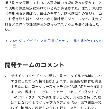
抵抗測定を実現しており、応募企業の技術的強みを活かすこと
で現場の課題解決に繋げている点が評価された。また、荒地な
ど使用場所を選ばない筐体の堅牢性、防水防塵性の実現と、コ
ード巻き取り器と一体化できる接地網モジュールなど、測定プ
ロセス全体への課題解決が試みられている点も高く評価した
い。』
2024 グッドデザイン賞 受賞ギャラリー 接地抵抗計 FT6041
開発チームのコメント
デザインコンセプトは『新しい測定スタイルで作業のしや
すさにこだわった接地抵抗計』です。直感的な操作を実現
するために、ロータリースイッチとMEASUREキーを採用し
ました。当社のコーポレートカラーであるプロダクトブル
ーのプロテクターで外装を覆うことで、測定器を持った際
に手になじむようグリップ力を高めたほか、落下衝撃を和
らげ、地面への設置も安心して行えるようにしました。