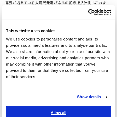
需要が増えている太陽光発電パネルの絶縁抵抗計測はこれま
で、発電の影響を避けるために日没後の時間帯での実施が一般
的でした。IR5051は、発電の影響を受けない機能を搭載し、日
中計測を実現しました。再生可能エネルギー設備をはじめとし
た電気設備メンテナンスの効率化と安全性向上を支える計測器
This website uses cookies
です。また、IR5051は本年のJECA FAIR 2024の第63回製品コ
ンクールにおいて「一般社団法人 日本電設工業協会 奨励賞」
We use cookies to personalise content and ads, to
を受賞しており、電気設備メンテナンスの現場からもそのデザ
provide social media features and to analyse our traffic.
インが高く評価されています。
We also share information about your use of our site with
our social media, advertising and analytics partners who
2024 グッドデザイン賞 受賞ギャラリー 高電圧絶縁抵抗計
may combine it with other information that you’ve
IR5051
provided to them or that they’ve collected from your use
of their services.
グッドデザイン賞審査委員による評
価コメント
Show details
『本製品は最大2000Vに対応する高電圧絶縁抵抗計だが、これ
Allow all
まで発電した電流の影響で不可能であった日中の測定を可能と