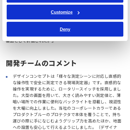
し、小型化と操作性の改善によって保守点検の効率を高める提
案である。エラストマー素材で覆われた筐体は質実剛健であ
Customize
り、片手での操作も想定したインターフェースも明快で無駄が
なく、可搬性も非常に高い。世界的な再生可能エネルギーへの
移行に伴う太陽光発電設備の増大が見込まれる中で、大規模
Deny
化、人材不足、老朽化などの保守点検における課題を解決する
製品として評価された。』
開発チームのコメント
デザインコンセプトは「様々な測定シーンに対応し直感的
な操作性で安全に測定できる現場測定器」です。直感的な
操作を実現するために、ロータリースイッチを採用しまし
た。大型の画面を用いて、大きく読みやすい測定値と、薄
暗い場所での作業に便利なバックライトを搭載し、視認性
を大幅に向上しました。当社のコーポレートカラーである
プロダクトブルーのプロテクタで本体を覆うことで，持ち
運びの際に手になじむようグリップ力を高めたほか、地面
への設置も安心して行えるようにしました。（デザイナ