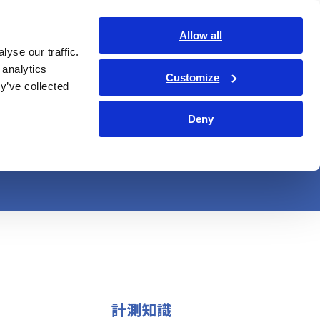
日本語
ログイン
お問い合わせ
Allow all
yse our traffic.
サービス・サポート
コーポレート・IR
Search Op
 analytics
Customize
y’ve collected
オン伝導度の関係を
Deny
計測知識