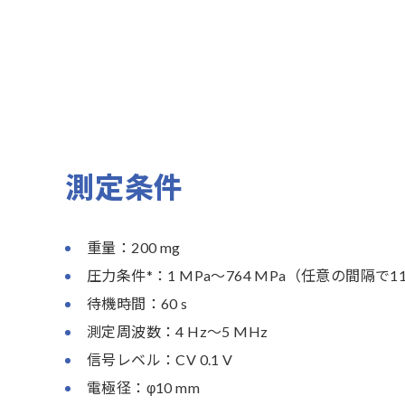
測定条件
重量：200 mg
圧力条件*：1 MPa〜764 MPa（任意の間隔で1
待機時間：60 s
測定周波数：4 Hz～5 MHz
信号レベル：CV 0.1 V
電極径：φ10 mm