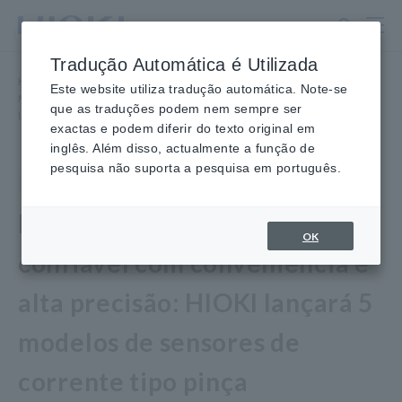
Ir
para
o
Tradução Automática é Utilizada
conteúdo
Home
​ ​
Newsroom
​ ​
principal
Este website utiliza tradução automática. Note-se
Medição de potência confiável com conveniência e alta precisão: HIOKI
que as traduções podem nem sempre ser
lançará 5 modelos de sensores de corrente tipo pinça
exactas e podem diferir do texto original em
inglês. Além disso, actualmente a função de
pesquisa não suporta a pesquisa em português.
produtos
10 de fevereiro de 2022
Medição de potência
OK
confiável com conveniência e
alta precisão: HIOKI lançará 5
modelos de sensores de
corrente tipo pinça