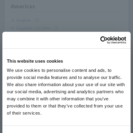
sejam feitas imediatamente.
Americas
English
3. Desempenho básico aprimorado
Español / LATAM
Português / Brasil
As novas sondas de corrente AC/DC não só proporcionam
maior precisão, mas também melhor desempenho da banda de
Europe
frequência. O CT6841A, que possui a maior largura de banda,
conseguiu melhorar o desempenho em até 2MHz. O CT6841A
This website uses cookies
English
permite a medição confiável de energia de alta frequência em
We use cookies to personalise content and ads, to
veículos elétricos e PCS (subsistema de condicionamento de
provide social media features and to analyse our traffic.
East Asia
energia para energia solar).
We also share information about your use of our site with
our social media, advertising and analytics partners who
日本語 / コーポレート・IR
may combine it with other information that you’ve
日本語 / 製品・サービス
Principais aplicativos
provided to them or that they’ve collected from your use
简体中文
of their services.
한국어
- Medição de potência no teste de avaliação de desempenho
繁體中文
de eficiência de combustível WLTP de veículos