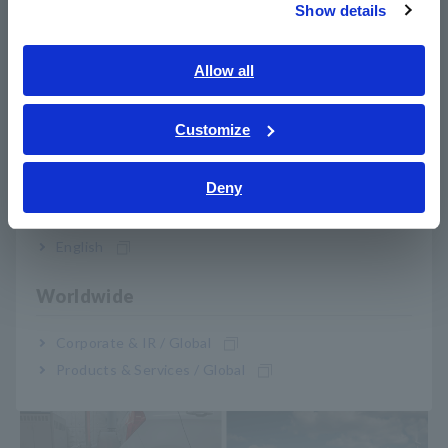
- Medição de potência de baterias para veículos elétricos
Show details
Southeast Asia, Oceania
- Avaliação da eficiência do inversor fotovoltaico
(condicionador de energia para energia solar)
English
Allow all
ภาษาไทย / ประเทศไทย
Tiếng Việt / Việt Nam
Clientes Antecipados
Customize
Bahasa Indonesia
Deny
- Fabricantes automotivos, especialmente de veículos
India
ecológicos, como EVs e FCVs (veículos a célula de
combustível)
English
- Fabricantes de componentes elétricos de dispositivos como
transformadores, motores e reatores
Worldwide
- Fabricantes de equipamentos relacionados a energia
renovável, como geradores de energia eólica e solar
Corporate & IR / Global
- Engenheiros de P&D que lidam com equipamentos de fonte
de alimentação
Products & Services / Global