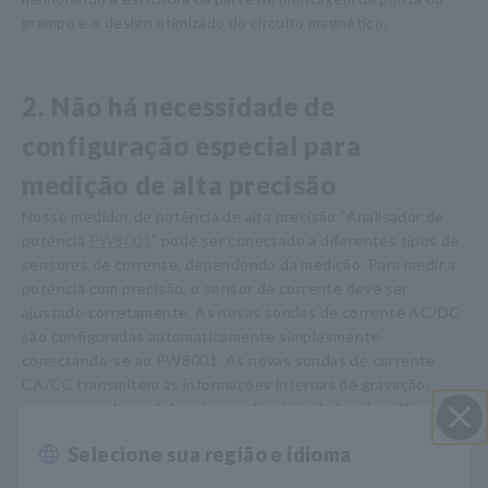
grampo e o design otimizado do circuito magnético.
2. Não há necessidade de
configuração especial para
medição de alta precisão
Nosso medidor de potência de alta precisão “Analisador de
potência
PW8001
” pode ser conectado a diferentes tipos de
sensores de corrente, dependendo da medição. Para medir a
potência com precisão, o sensor de corrente deve ser
ajustado corretamente. As novas sondas de corrente AC/DC
são configuradas automaticamente simplesmente
conectando-se ao PW8001. As novas sondas de corrente
CA/CC transmitem as informações internas de gravação,
como nome do modelo, número de série, dados de calibração
e fornecem medição de potência muito mais precisa do que
Selecione sua região e idioma
Perto
antes. Esta função evita medições incorretas devido a erros
de configuração do operador e permite que as medições