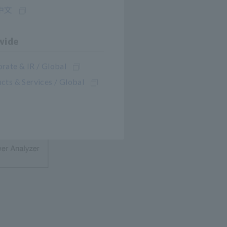
中文
zam
wide
rate & IR / Global
cts & Services / Global