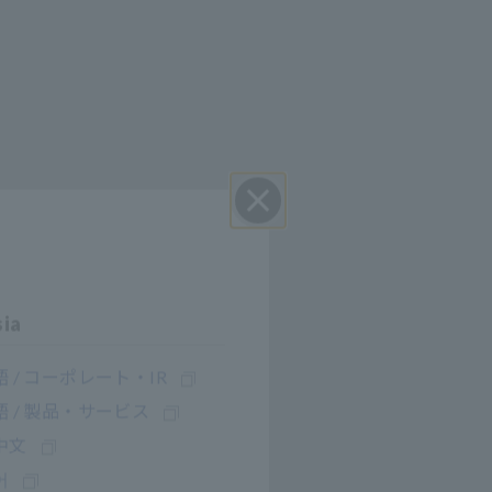
Perto
sia
 / コーポレート・IR
 / 製品・サービス
中文
어