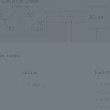
o e idioma
Europe
East A
English
日本語
edição de Eficiência de Inversores Ferroviários
日本語
简体
한국