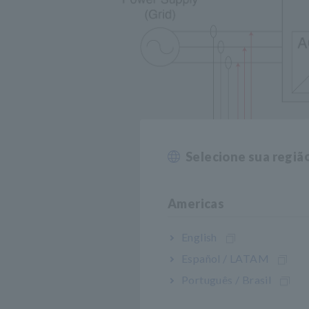
Selecione sua regiã
Americas
English
(Exemplo de Medição) M
Español / LATAM
Português / Brasil