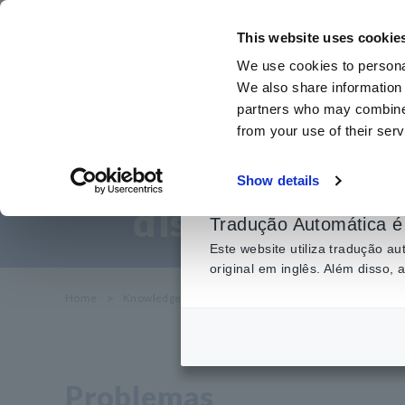
Ir
para
This website uses cookie
o
We use cookies to personal
conteúdo
We also share information 
principal
partners who may combine i
from your use of their serv
Avaliação da e
Show details
dispositivos d
Tradução Automática é 
Este website utiliza tradução 
original em inglês. Além disso,
Home
​ ​
Knowledge Center
​ ​
Aplicações
​ ​
Avaliação da Ef
Problemas