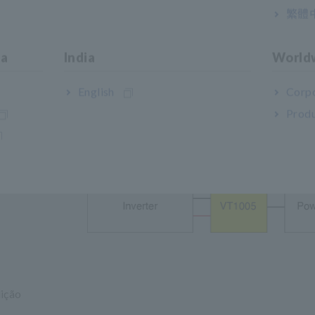
繁體
ncia PW8001 para medir a eficiência de inversores que utili
ia
India
World
English
Corpo
Produ
meçam
ição