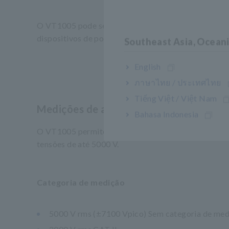
O VT1005 pode ser usado com um analisador de potê
dispositivos de potência SiC.
Southeast Asia, Ocean
English
ภาษาไทย / ประเทศไทย
Tiếng Việt / Việt Nam
Medições de alta tensão
Bahasa Indonesia
O VT1005 permite que os analisadores de energia 
tensões de até 5000 V.
Categoria de medição
5000 V rms (±7100 Vpico) Sem categoria de med