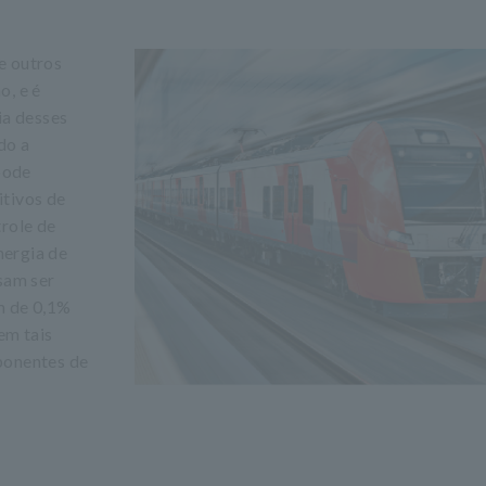
e outros
o, e é
ia desses
do a
pode
itivos de
trole de
nergia de
sam ser
m de 0,1%
em tais
ponentes de