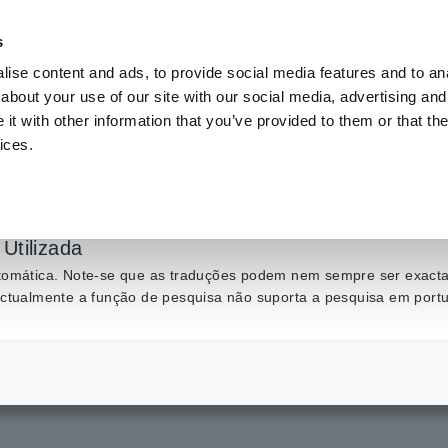
s
ise content and ads, to provide social media features and to anal
Produtos
Indústrias e soluções
Centro de C
about your use of our site with our social media, advertising and
t with other information that you’ve provided to them or that the
ices.
ficiência de inversor
e potência SiC em ferr
Utilizada
automática. Note-se que as traduções podem nem sempre ser exactas
 actualmente a função de pesquisa não suporta a pesquisa em port
iciência de Inversores que Utilizam Dispositivos de Potência SiC em Ferrovias 