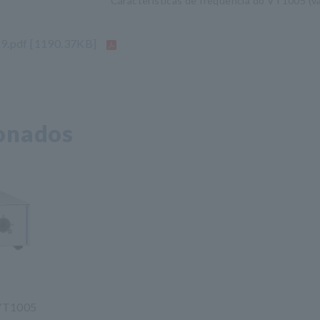
Características de frequência do VT1005 (val
9.pdf
[1190.37KB]
ionados
A
VT1005