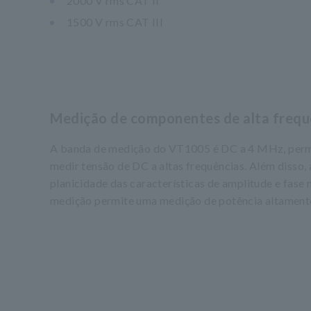
2000 V rms CAT II
1500 V rms CAT III
Medição de componentes de alta frequ
A banda de medição do VT1005 é DC a 4 MHz, perm
medir tensão de DC a altas frequências. Além disso, 
planicidade das características de amplitude e fase
medição permite uma medição de potência altamente