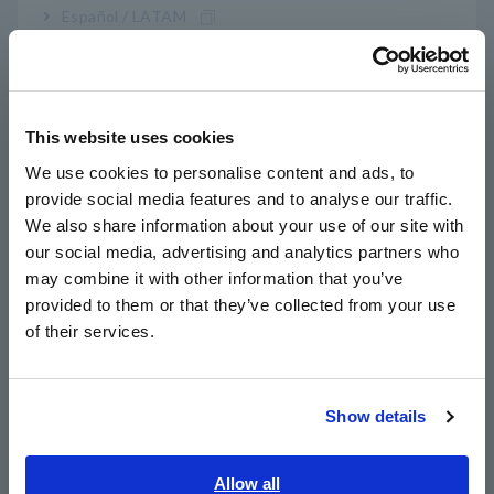
Para garantir um nível consistente de qualidade, o Super
Español / LATAM
Megôhmetro SM-8220 pode ser usado para gerenciar o
Português / Brasil
estado isolante do papel usando dados numéricos.
Conforme mostrado abaixo, simplesmente corte uma
Europe
pequena amostra e coloque no eletrodo de amostra de
placa SME-8310, e meça a saída com o super megôhmetro.
This website uses cookies
English
We use cookies to personalise content and ads, to
provide social media features and to analyse our traffic.
East Asia
We also share information about your use of our site with
our social media, advertising and analytics partners who
日本語 / コーポレート・IR
Avaliação do desempenho do papel isolante
[70,27 KB]
may combine it with other information that you’ve
日本語 / 製品・サービス
provided to them or that they’ve collected from your use
简体中文
of their services.
한국어
Lista de produtos
繁體中文
relacionados
Show details
Southeast Asia, Oceania
English
Allow all