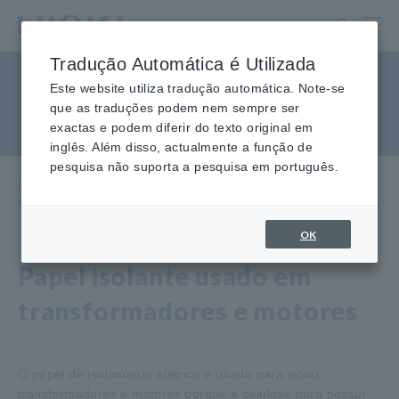
Ir
para
o
Tradução Automática é Utilizada
conteúdo
Como medir o desempenho
principal
Este website utiliza tradução automática. Note-se
que as traduções podem nem sempre ser
do papel isolante
exactas e podem diferir do texto original em
inglês. Além disso, actualmente a função de
pesquisa não suporta a pesquisa em português.
Início
​ ​
Centro de conhecimento
​ ​
Aplicações
​ ​
Como medir o desempenho do papel isolante
OK
Papel isolante usado em
transformadores e motores
O papel de isolamento elétrico é usado para isolar
transformadores e motores porque a celulose pura possui