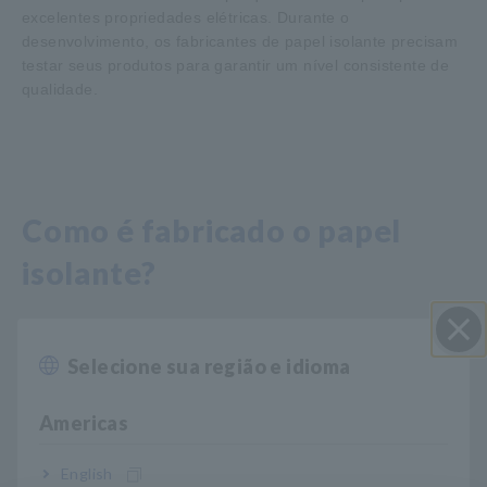
excelentes propriedades elétricas. Durante o
desenvolvimento, os fabricantes de papel isolante precisam
testar seus produtos para garantir um nível consistente de
qualidade.
Como é fabricado o papel
isolante?
O papel isolante é fabricado embebendo o papel em óleo e
Selecione sua região e idioma
Perto
depois secando-o. A secagem excessiva pode causar a
formação de rachaduras durante o processamento,
Americas
enquanto a secagem inadequada pode resultar em defeitos
de isolamento.
English