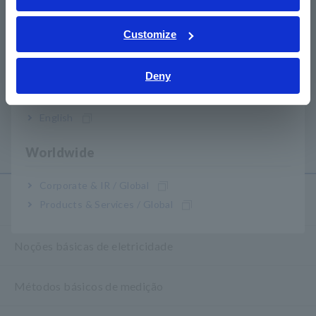
ภาษาไทย / ประเทศไทย
Tiếng Việt / Việt Nam
Customize
Bahasa Indonesia
Deny
India
PLACA DE AMOSTRA DE
SUPER MEGOHMMETER
ELETRODO SME-8310
SM-8213, SM-8215, SM-
8220
English
​ ​
Worldwide
Corporate & IR / Global
Centro de Conhecimento
Products & Services / Global
Noções básicas de eletricidade
Métodos básicos de medição