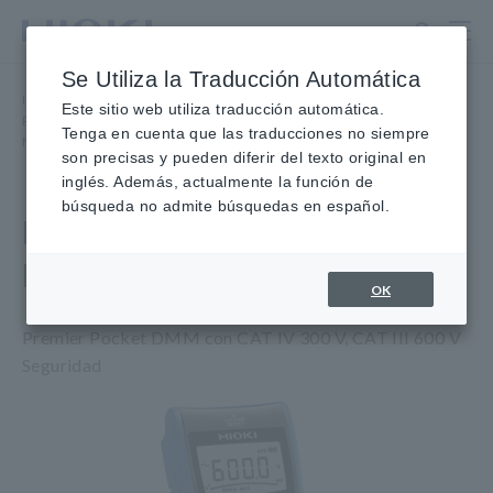
Ir
al
contenido
Se Utiliza la Traducción Automática
principal
Inicio
​ ​
Productos
​ ​
Este sitio web utiliza traducción automática.
Probadores, Multímetros digitales portátiles (DMM)
​ ​
Tenga en cuenta que las traducciones no siempre
Multímetros digitales compactos
​ ​
MULTÍMETRO DIGITAL DT4221
son precisas y pueden diferir del texto original en
inglés. Además, actualmente la función de
búsqueda no admite búsquedas en español.
MULTIMETRO DIGITAL
DT4221
OK
Premier Pocket DMM con CAT IV 300 V, CAT III 600 V
Seguridad