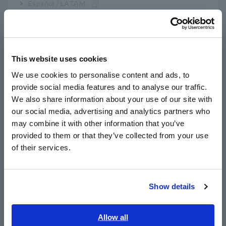
Español / LATAM
Português / Brasil
Lograr un alto nivel de seguridad en un cuerpo
Europe
compacto y un diseño liviano
This website uses cookies
English
We use cookies to personalise content and ads, to
Funciones de prueba de resistencia y diodo
provide social media features and to analyse our traffic.
East Asia
omitidas por diseño en busca de mayor
We also share information about your use of our site with
seguridad (DT4221)
our social media, advertising and analytics partners who
日本語 / コーポレート・IR
may combine it with other information that you’ve
日本語 / 製品・サービス
provided to them or that they’ve collected from your use
简体中文
Función de detección de voltaje (DT4221)
of their services.
한국어
繁體中文
Diseño robusto capaz de soportar una caída
Show details
Southeast Asia, Oceania
desde una altura de 1 m
English
Allow all