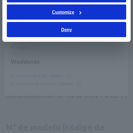
ภาษาไทย / ประเทศไทย
Precisión básica de ±0,5 % V CC, amplias
Tiếng Việt / Việt Nam
Customize
características de frecuencia de 40 Hz a 1 kHz V
Bahasa Indonesia
CA
Deny
India
English
El filtro de paso bajo corta los armónicos altos
(al medir las formas de onda fundamentales del
Worldwide
inversor)
Corporate & IR / Global
Products & Services / Global
Amplio rango de temperatura de
funcionamiento de -10 °C a 50 °C (14 °F a 122 °F)
Nº de modelo (código de