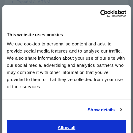
Español / LATAM
El Hioki RM2610 proporciona datos de resistencia críticos y
Português / Brasil
repetibles en minutos, lo que facilita a los ingenieros optimizar
materiales, procesos y métodos de control de calidad.
Nuestros expertos explicarán la teoría, demostrarán el flujo
Europe
de trabajo intuitivo del RM2610 y organizarán una sesión de
This website uses cookies
preguntas y respuestas. ¡Regístrese ahora para impulsar su
English
innovación en baterías!
We use cookies to personalise content and ads, to
provide social media features and to analyse our traffic.
East Asia
We also share information about your use of our site with
Detalles del seminario web
our social media, advertising and analytics partners who
日本語 / コーポレート・IR
may combine it with other information that you’ve
Fecha: jueves 31 de julio de 2025
日本語 / 製品・サービス
provided to them or that they’ve collected from your use
Hora: 15:00 a 16:00 p. m.
, hora central (CST)
简体中文
of their services.
Ubicación: En línea (Zoom)
한국어
Idioma: Inglés
繁體中文
Show details
Southeast Asia, Oceania
¡Regístrate ahora!
English
Allow all