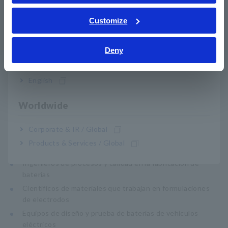
ภาษาไทย / ประเทศไทย
Principales conclusiones:
Tiếng Việt / Việt Nam
Customize
La ciencia detrás del aislamiento de la resistencia de los
Bahasa Indonesia
compuestos y de la interfaz
Cómo funciona el RM2610: teoría y demostración en vivo
Deny
India
Cómo estos datos pueden acelerar el desarrollo de las
bibliotecas de bibliotecas
English
Preguntas y respuestas abiertas para abordar sus
desafíos específicos
Worldwide
Corporate & IR / Global
¿Quién debería asistir?
Products & Services / Global
Investigadores y desarrolladores de baterías (I+D)
Ingenieros de procesos y calidad en la fabricación de
baterías
Científicos de materiales que trabajan en formulaciones
de electrodos
Equipos de diseño y prueba de baterías de vehículos
eléctricos