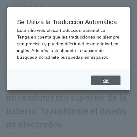
Ir
al
contenido
Se Utiliza la Traducción Automática
principal
Inicio
​ ​
Noticias
​ ​
Eventos
​ ​
Este sitio web utiliza traducción automática.
[Seminario web] Desbloquee un rendimiento superior de la batería:
Tenga en cuenta que las traducciones no siempre
transforme el diseño de electrodos
son precisas y pueden diferir del texto original en
inglés. Además, actualmente la función de
búsqueda no admite búsquedas en español.
Evento
Inscripciones cerradas
31 de julio de 2025
Organizado por Hioki
OK
[Seminario web] Desbloquee
un rendimiento superior de la
batería: Transforme el diseño
de electrodos