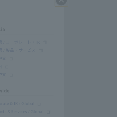
Cerrar
sia
 / コーポレート・IR
 / 製品・サービス
中文
어
中文
2030
wide
tradas de sus
rate & IR / Global
cts & Services / Global