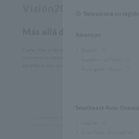
Visión2030
Seleccione su regió
Más allá de toda medida
Americas
Como líder empresarial, HIOKI continúa evolucionand
English
convierte en un creador de soluciones que trabaja c
Español / LATAM
garantizar una sociedad sostenible.
Português / Brasil
Southeast Asia, Ocean
*
Los nombres de empresas y productos utilizados en 
English
respectivos propietarios.
ภาษาไทย / ประเทศไทย