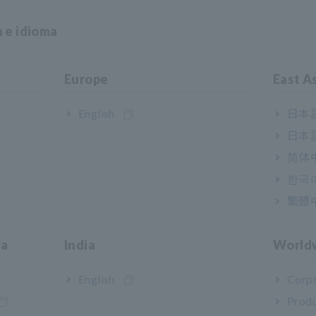
n e idioma
Europe
East A
o lo que significa "medir" y se
English
日本語
on clientes de todo el mundo para
日本語
简体
한국
繁體
visión
ia
India
World
este comunicado son marcas comerciales o marcas comerciales regis
English
Corpo
Produ