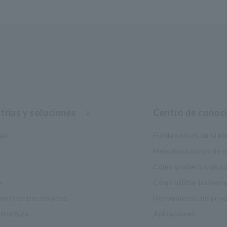
trias y soluciones
Centro de conoc
dad
Fundamentos de la ele
a
Métodos básicos de m
Cómo probar los disp
a
Cómo utilizar las her
entes electrónicos
Herramientas de prue
structura
Aplicaciones