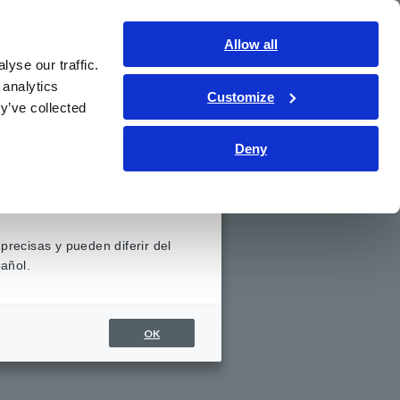
Contáctenos
Allow all
LATAM
Inicio de sesión
yse our traffic.
 analytics
Customize
iento
Servicio y asistencia
Sobre nosotros
y’ve collected
Deny
Noticias
precisas y pueden diferir del
añol.
le a
Eventos
OK