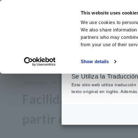
Ir
al
This website uses cookie
contenido
We use cookies to personal
principal
We also share information 
partners who may combine i
from your use of their serv
Inicio
​ ​
Noticias
de prensa
Instalación para usar energía 100
Show details
Se Utiliza la Traducció
Corporativo
05 de abril de 2021
Nagano, Japón
Este sitio web utiliza traducció
texto original en inglés. Adem
Facilidad para utili
partir del 1 de abril