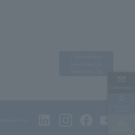
Corporativo y
relaciones con
inversores
Contáctenos
Contáctenos
Inicio de
Inicio de
sesión
sesión
Mapa del sitio
Descargas
Descargas