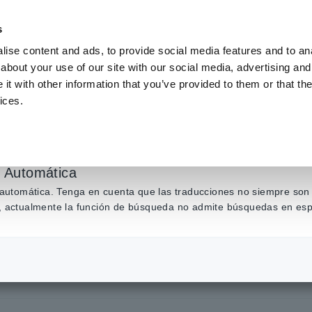
s
ise content and ads, to provide social media features and to anal
about your use of our site with our social media, advertising and
Productos
Industrias y soluciones
Centro de conocim
t with other information that you’ve provided to them or that the
ices.
% renovable a partir del 1 de abril
n Automática
n automática. Tenga en cuenta que las traducciones no siempre son 
ás, actualmente la función de búsqueda no admite búsquedas en esp
zar energía 100% renovab