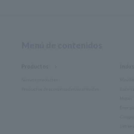
Menú de contenidos
Productos
Indus
Nuevos productos
Movili
Productos descontinuados/sustituidos
Baterí
Motor
Energí
Compon
Infrae