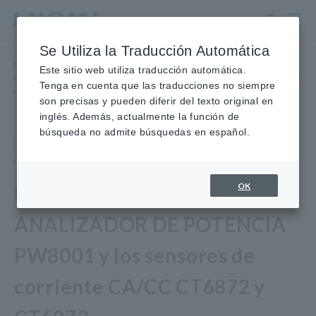
Ir
al
contenido
Se Utiliza la Traducción Automática
principal
Inicio
​ ​
Noticias
de prensa
Este sitio web utiliza traducción automática.
Hioki anuncia el ANALIZADOR DE POTENCIA PW8001 y los sensores de
Tenga en cuenta que las traducciones no siempre
corriente CA/CC CT6872 y CT6873
son precisas y pueden diferir del texto original en
inglés. Además, actualmente la función de
búsqueda no admite búsquedas en español.
Producto
01 de septiembre de 2021
HIOKI E.E. CORPORATION
OK
Hioki anuncia el
ANALIZADOR DE POTENCIA
PW8001 y los sensores de
corriente CA/CC CT6872 y