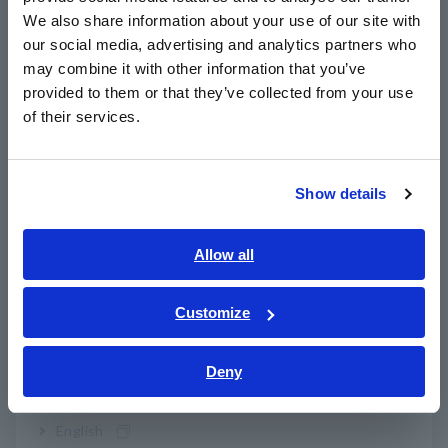
East Asia
Al proporcionar un número revolucionario de 8 canales, el
We also share information about your use of our site with
ANALIZADOR DE POTENCIA único de Hioki puede medir la
our social media, advertising and analytics partners who
eficiencia energética de 2 inversores trifásicos
日本語 / コーポレート・IR
independientes, comparando la potencia de la línea de CC
may combine it with other information that you’ve
日本語 / 製品・サービス
única de cada inversor y las 3 líneas de CA. Los competidores
provided to them or that they’ve collected from your use
简体中文
comparables solo brindan hasta 7 canales, lo que hace que
of their services.
한국어
esto sea imposible sin Hioki.
Además de los 8 módulos estándar de 2 niveles, también
繁體中文
hemos preparado una función que puede analizar cuatro
Show details
motores con solo un ANALIZADOR DE POTENCIA PW8001
Southeast Asia, Oceania
midiendo simultáneamente cuatro conjuntos de par y
velocidad de rotación. Esto es muy útil para evaluar sistemas
English
Allow all
complejos como motores en las ruedas o sistemas eléctricos
ภาษาไทย / ประเทศไทย
AWD (tracción total) instalados en vehículos eléctricos en los
Tiếng Việt / Việt Nam
que las ruedas individuales están controladas por varios
Customize
motores. (Esta entrada de análisis del motor es una función
Bahasa Indonesia
opcional que debe especificarse al realizar el pedido).
Deny
Otra función que agrega flexibilidad es la función Interfaz de
India
enlace óptico*
2
. Para responder a la creciente escala y
complejidad de la medición de potencia, hemos hecho posible
English
medir hasta 16 canales conectando dos PW8001 con cables