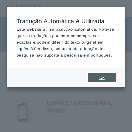
Ir
para
o
Tradução Automática é Utilizada
conteúdo
Conectando instrumentos no
principal
Este website utiliza tradução automática. Note-se
que as traduções podem nem sempre ser
campo fotovoltaico com TI
exactas e podem diferir do texto original em
inglês. Além disso, actualmente a função de
pesquisa não suporta a pesquisa em português.
Home
​ ​
Produtos
​ ​
Manutenção de sistemas de painéis solares/fotovoltaicos (PV)
​ ​
Conectando instrumentos no campo fotovoltaico com TI
OK
GENNECT CROSS SF4071,
SF4072