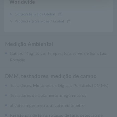
Worldwide
Medidores ópticos de laser/LED RGB, testadores de
cabo LAN
Corporate & IR / Global
Manutenção do sistema de painel solar/fotovoltaico
Products & Services / Global
(PV)
Medição Ambiental
Campo Magnético, Temperatura, Nível de Som, Lux,
Rotação
DMM, testadores, medição de campo
Testadores, Multímetros Digitais Portáteis (DMMs)
Testadores de isolamento, megôhmetros
alicate amperímetro, alicate multímetro
Resistência de terra, rotação de fase, detecção de