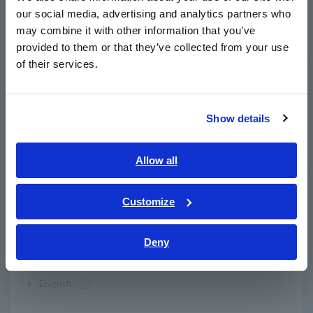
Hipot/isolamento/vazamento
our social media, advertising and analytics partners who
日本語 / コーポレート・IR
may combine it with other information that you’ve
Geradores de sinal, calibradores
日本語 / 製品・サービス
provided to them or that they’ve collected from your use
简体中文
of their services.
한국어
Medidores de energia
繁體中文
Medidores de energia, analisadores de energia
Show details
Southeast Asia, Oceania
Analisadores de qualidade de energia, registradores
de energia
English
Allow all
ภาษาไทย / ประเทศไทย
Sondas, Sensores
Tiếng Việt / Việt Nam
Customize
Sondas/Sensores de Corrente, Sondas de Tensão,
Bahasa Indonesia
Sensores CAN
Deny
India
Óptica, manutenção fotovoltaica,
English
telecomunicações