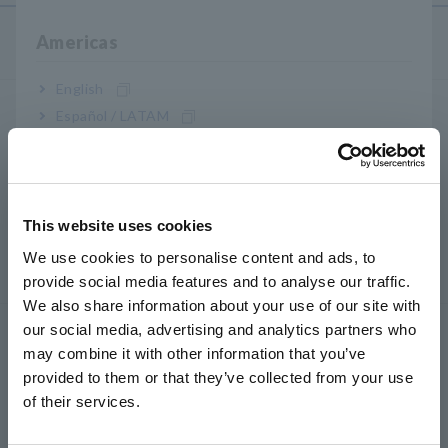
Americas
Produtos
English
Gravadores, Registradores de Dados
Español / LATAM
Português / Brasil
Aquisição de dados, osciloscópios, gravadores de
memória
Europe
Registradores de dados multicanal
This website uses cookies
English
Registradores de dados compactos, registradores de
We use cookies to personalise content and ads, to
dados de temperatura
provide social media features and to analyse our traffic.
East Asia
We also share information about your use of our site with
our social media, advertising and analytics partners who
LCR/Medidores de resistência
日本語 / コーポレート・IR
may combine it with other information that you’ve
日本語 / 製品・サービス
Medidores LCR, Analisadores de Impedância,
provided to them or that they’ve collected from your use
简体中文
Medidores de Capacitância
of their services.
한국어
Medidores de resistência, testadores de bateria
繁體中文