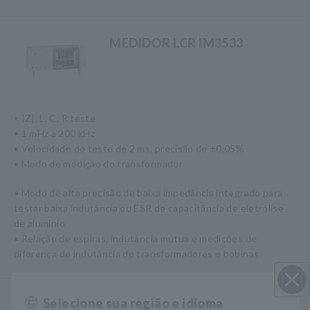
MEDIDOR LCR IM3533
• |Z|, L, C, R teste
• 1 mHz a 200 kHz
• Velocidade de teste de 2 ms, precisão de ±0,05%
• Modo de medição do transformador
• Modo de alta precisão de baixa impedância integrado para
testar baixa indutância ou ESR de capacitância de eletrólise
de alumínio
• Relação de espiras, indutância mútua e medições de
diferença de indutância de transformadores e bobinas
Selecione sua região e idioma
Perto