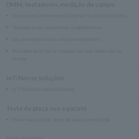
DMM, testadores, medição de campo
Testadores, Multímetros Digitais Portáteis (DMMs)
Testadores de isolamento, megôhmetros
alicate amperímetro, alicate multímetro
Resistência de terra, rotação de fase, detecção de
tensão
IoT/Novas soluções
IoT/Soluções especializadas
Teste de placa nua e pacote
Placa nua, pacote, teste de placa preenchida
Novos Produtos