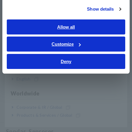
Supermegôhmetros, Eletrômetros, Picoamperímetros
Show details
Southeast Asia, Oceania
Multímetros digitais de bancada (DMMs)
English
Allow all
ภาษาไทย / ประเทศไทย
Teste de segurança
Tiếng Việt / Việt Nam
Customize
Testadores de segurança elétrica, testadores de
Bahasa Indonesia
Hipot/isolamento/vazamento
Deny
India
Geradores de sinal, calibradores
English
Medidores de energia
Worldwide
Medidores de energia, analisadores de energia
Analisadores de qualidade de energia, registradores
Corporate & IR / Global
de energia
Products & Services / Global
Sondas, Sensores