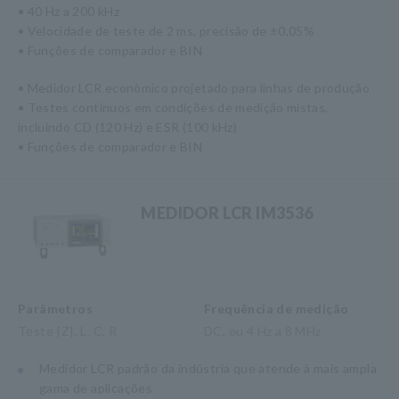
• 40 Hz a 200 kHz
• Velocidade de teste de 2 ms, precisão de ±0,05%
• Funções de comparador e BIN
• Medidor LCR econômico projetado para linhas de produção
• Testes contínuos em condições de medição mistas,
incluindo CD (120 Hz) e ESR (100 kHz)
• Funções de comparador e BIN
MEDIDOR LCR IM3536
Parâmetros
Frequência de medição
Teste |Z|, L, C, R
DC, ou 4 Hz a 8 MHz
Medidor LCR padrão da indústria que atende à mais ampla
gama de aplicações