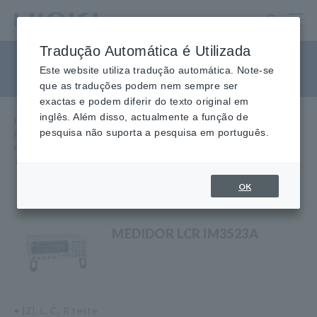
Ir
para
o
Tradução Automática é Utilizada
conteúdo
Medidores LCR, até 10 MHz
principal
Este website utiliza tradução automática. Note-se
que as traduções podem nem sempre ser
exactas e podem diferir do texto original em
inglês. Além disso, actualmente a função de
Home
​ ​
Produtos
​ ​
pesquisa não suporta a pesquisa em português.
Medidores LCR, Analisadores de Impedância, Medidores de
Capacitância Medidores
​ ​
LCR, até 10 MHz
OK
MEDIDOR LCR IM3523A
• |Z|, L, C, R teste