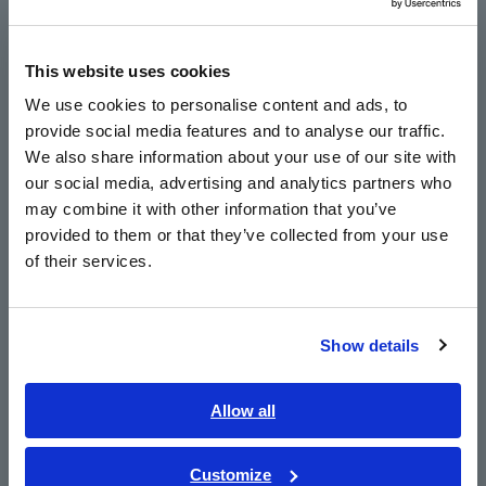
Europe
Nota: Verifique se o seu Memory Aquisitor possui um
This website uses cookies
English
terminal de conexão em miniatura antes da compra
We use cookies to personalise content and ads, to
provide social media features and to analyse our traffic.
East Asia
We also share information about your use of our site with
our social media, advertising and analytics partners who
日本語 / コーポレート・IR
may combine it with other information that you’ve
日本語 / 製品・サービス
provided to them or that they’ve collected from your use
简体中文
of their services.
한국어
produtos relacionados
繁體中文
Show details
Southeast Asia, Oceania
English
Allow all
ภาษาไทย / ประเทศไทย
Anterior
Próximo
Tiếng Việt / Việt Nam
Customize