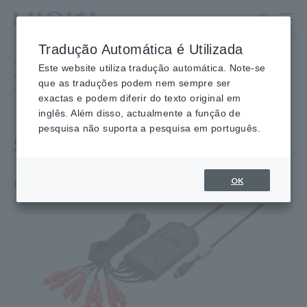
Ir
para
o
Tradução Automática é Utilizada
conteúdo
Início
​ ​
Produtos
​ ​
principal
Este website utiliza tradução automática. Note-se
Aquisição de Dados, Osciloscópios, Gravadores de Memória
​ ​
que as traduções podem nem sempre ser
Opções de Gravadores de Memória
​ ​
SONDA LÓGICA MR9321-01
exactas e podem diferir do texto original em
inglês. Além disso, actualmente a função de
pesquisa não suporta a pesquisa em português.
SONDA LÓGICA MR9321-01
OK
Detecte tensão AC/DC com Memory HiCorders