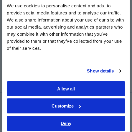
English
We use cookies to personalise content and ads, to
Datas:
6 a 9 de outubro de 2025
provide social media features and to analyse our traffic.
East Asia
We also share information about your use of our site with
Local:
Huntington Place, Detroit, MI
our social media, advertising and analytics partners who
日本語 / コーポレート・IR
may combine it with other information that you’ve
Mais informações:
​ ​
日本語 / 製品・サービス
https://www.thebatteryshow.com/en/home.html
provided to them or that they’ve collected from your use
简体中文
of their services.
한국어
繁體中文
Eventos
Show details
Southeast Asia, Oceania
English
Allow all
ภาษาไทย / ประเทศไทย
Novidades
Tiếng Việt / Việt Nam
Customize
Bahasa Indonesia
Eventos
Deny
India