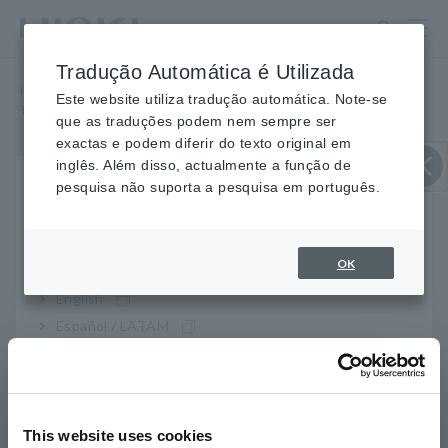
Ir
para
o
Tradução Automática é Utilizada
conteúdo
Início
​ ​
Sala de Imprensa
​ ​
Eventos
​ ​
principal
Este website utiliza tradução automática. Note-se
The Battery Show América do Norte, Detroit, MI
que as traduções podem nem sempre ser
exactas e podem diferir do texto original em
inglês. Além disso, actualmente a função de
Evento
Inscrições Abertas
pesquisa não suporta a pesquisa em português.
Selecione sua região e idioma
Perto
06 de outubro de 2025 - 09 de outubro de 2025
https://www.thebatteryshow.com/en/home.html
Americas
OK
The Battery Show América do
English
Norte, Detroit, MI
Español / LATAM
Português / Brasil
Atualizações: 15 de maio de 2025
Europe
Estande: #5411
This website uses cookies