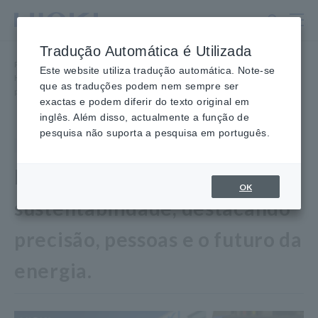
Ir
para
o
Tradução Automática é Utilizada
conteúdo
Página inicial
​ ​
Sala de imprensa
​ ​
principal
Este website utiliza tradução automática. Note-se
Hioki lança novo vídeo sobre sustentabilidade destacando precisão,
que as traduções podem nem sempre ser
pessoas e o futuro da energia
exactas e podem diferir do texto original em
inglês. Além disso, actualmente a função de
pesquisa não suporta a pesquisa em português.
Corporativo
18 de maio de 2026
Hioki lança novo vídeo sobre
OK
sustentabilidade, destacando
precisão, pessoas e o futuro da
energia.