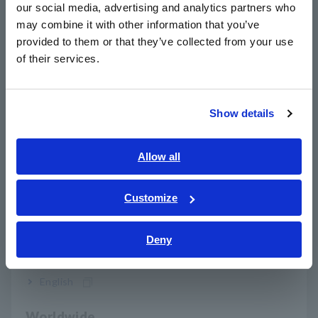
De baterias e sistemas de energia à mobilidade e manufatura,
our social media, advertising and analytics partners who
日本語 / コーポレート・IR
as tecnologias da Hioki ajudam os clientes a melhorar a
may combine it with other information that you’ve
日本語 / 製品・サービス
eficiência, a confiabilidade, a segurança e a sustentabilidade
provided to them or that they’ve collected from your use
em um cenário energético em rápida transformação.
简体中文
of their services.
한국어
O que construímos hoje, impulsiona o amanhã.
繁體中文
Show details
Por meio deste vídeo, Hioki espera compartilhar não apenas o
Southeast Asia, Oceania
que mede, mas também o que sua medição possibilita: um
progresso significativo rumo a um futuro mais sustentável.
English
Allow all
ภาษาไทย / ประเทศไทย
Tiếng Việt / Việt Nam
Customize
Bahasa Indonesia
Deny
India
English
Worldwide