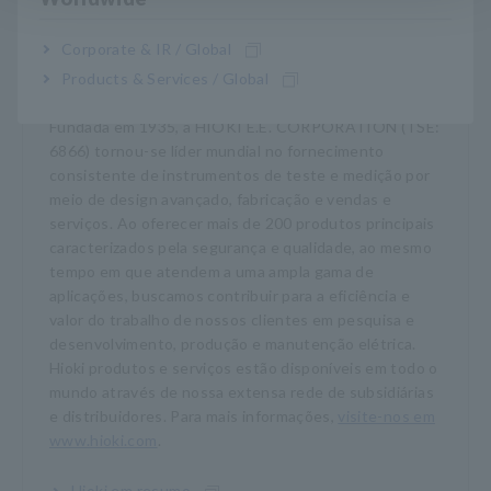
Corporate & IR / Global
Products & Services / Global
Sobre Hioki
Fundada em 1935, a HIOKI E.E. CORPORATION (TSE:
6866) tornou-se líder mundial no fornecimento
consistente de instrumentos de teste e medição por
meio de design avançado, fabricação e vendas e
serviços. Ao oferecer mais de 200 produtos principais
caracterizados pela segurança e qualidade, ao mesmo
tempo em que atendem a uma ampla gama de
aplicações, buscamos contribuir para a eficiência e
valor do trabalho de nossos clientes em pesquisa e
desenvolvimento, produção e manutenção elétrica.
Hioki produtos e serviços estão disponíveis em todo o
mundo através de nossa extensa rede de subsidiárias
e distribuidores. Para mais informações,
visite-nos em
www.hioki.com
.
Hioki em resumo