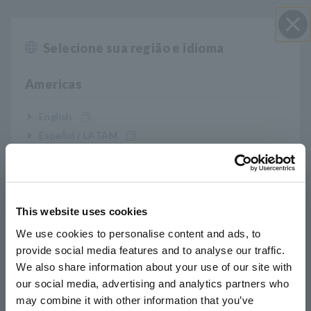
Este PDF apresenta as ferramentas de análise CAN (HIOKI e
Selecione sua região e idioma
Perto
outras empresas) que podem ser conectadas aos sensores
CAN sem contato. Também apresenta como se conectar a um
osciloscópio.
Americas
Produtos conectáveis do sensor CAN sem contato
English
SP7001/SP7002
[428,35 KB]
Español / LATAM
Português / Brasil
Lista de produtos
Europe
relacionados
This website uses cookies
English
We use cookies to personalise content and ads, to
provide social media features and to analyse our traffic.
East Asia
We also share information about your use of our site with
our social media, advertising and analytics partners who
日本語 / コーポレート・IR
may combine it with other information that you’ve
日本語 / 製品・サービス