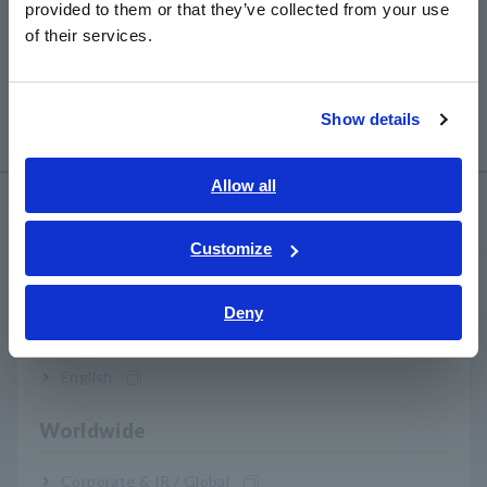
Anterior
Próximo
provided to them or that they’ve collected from your use
简体中文
of their services.
한국어
SENSOR DE CANA SEM
MEMÓRIA Aquisitor
繁體中文
CONTATO SP7001, SP7002
MR6000
​ ​
Show details
Southeast Asia, Oceania
English
Allow all
Centro de Conhecimento
ภาษาไทย / ประเทศไทย
Tiếng Việt / Việt Nam
Customize
Bahasa Indonesia
Noções básicas de eletricidade
Deny
India
Métodos básicos de medição
English
Como testar dispositivos comuns
Worldwide
Como usar ferramentas de teste
Corporate & IR / Global