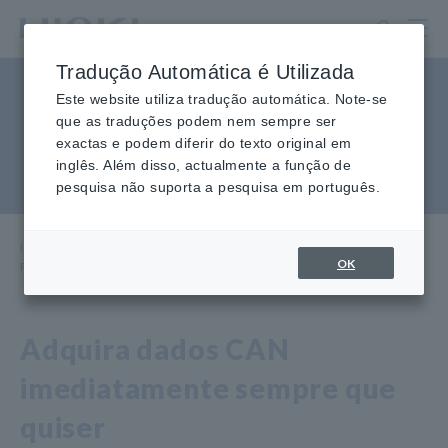
Ir
para
o
Tradução Automática é Utilizada
conteúdo
Produtos conectáveis do
principal
Este website utiliza tradução automática. Note-se
que as traduções podem nem sempre ser
sensor CAN sem contato
exactas e podem diferir do texto original em
inglês. Além disso, actualmente a função de
SP7001/SP7002
pesquisa não suporta a pesquisa em português.
Início
​ ​
Centro de conhecimento
​ ​
Aplicações
​ ​
OK
Produtos conectáveis do sensor CAN sem contato SP7001/SP7002
Adquira dados CAN
imediatamente sempre que
quiser